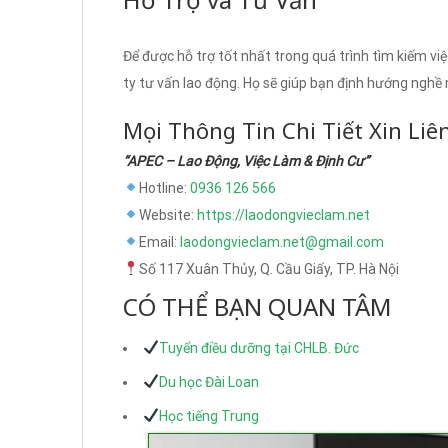
Để được hỗ trợ tốt nhất trong quá trình tìm kiếm vi
ty tư vấn lao động. Họ sẽ giúp bạn định hướng nghề 
Mọi Thông Tin Chi Tiết Xin Liê
“APEC – Lao Động, Việc Làm & Định Cư”
Hotline:
0936 126 566
Website:
https://laodongvieclam.net
Email:
laodongvieclam.net@gmail.com
Số 117 Xuân Thủy, Q. Cầu Giấy, TP. Hà Nội
CÓ THỂ BẠN QUAN TÂM
Tuyển điều dưỡng tại CHLB. Đức
Du học Đài Loan
Học tiếng Trung