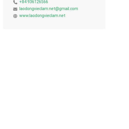
+84 936126566
laodongvieclam.net@gmail.com
www.laodongvieclam.net