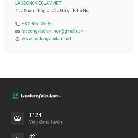
LAODONGVIECLAM.NET
117 Xuân Thủy, Q. Cầu Giấy, TP. Hà Nội
+84 936126566
laodongvieclam.net@gmail.com
www.laodongvieclam.net
1124
Việc đang tuyển
421