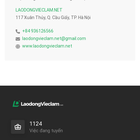
LAODONGVIECLAM.NET
117 Xuân Thủy, Q. Cầu Giấy, TP. Hà Nội
+84 936126566
laodongvieclam.net@gmail.com
www.laodongvieclam.net
1124
Việc đang tuyển