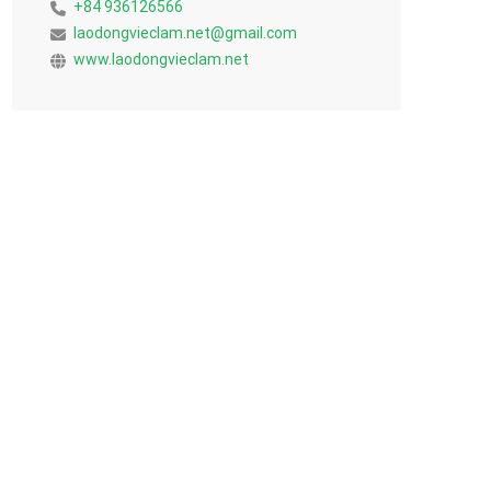
+84 936126566
laodongvieclam.net@gmail.com
www.laodongvieclam.net