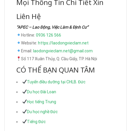
Mọi Thông Tin Chi Tiết Xin
Liên Hệ
“APEC – Lao Động, Việc Làm & Định Cư”
Hotline:
0936 126 566
Website:
https://laodongvieclam.net
Email:
laodongvieclam.net@gmail.com
Số 117 Xuân Thủy, Q. Cầu Giấy, TP. Hà Nội
CÓ THỂ BẠN QUAN TÂM
Tuyển điều dưỡng tại CHLB. Đức
Du học Đài Loan
Học tiếng Trung
Du học nghề Đức
Tiếng Đức