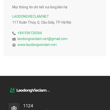
Mọi thông tin chi tiết vui lòng liên hệ
LAODONGVIECLAM.NET
117 Xuân Thủy, Q. Cầu Giấy, TP. Hà Nội
+84 936126566
laodongvieclam.net@gmail.com
www.laodongvieclam.net
1124