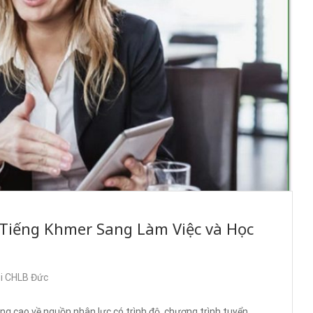
Tiếng Khmer Sang Làm Việc và Học
ại CHLB Đức
g cao về nguồn nhân lực có trình độ, chương trình tuyển