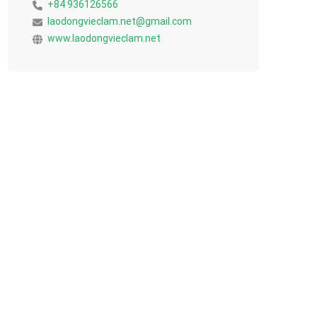
+84 936126566
laodongvieclam.net@gmail.com
www.laodongvieclam.net