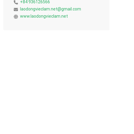
+84 936126566
laodongvieclam.net@gmail.com
www.laodongvieclam.net