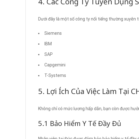
4. Các Công Ty Tuyển Dụng S
Dưới đây là một số công ty nổi tiếng thường xuyên
Siemens
IBM
SAP
Capgemini
T-Systems
5. Lợi Ích Của Việc Làm Tại 
Không chỉ có mức lương hấp dẫn, bạn còn được hưởng
5.1 Bảo Hiểm Y Tế Đầy Đủ
Nhân viên tại Đức được đảm bảo bảo hiểm y tế đầy đ