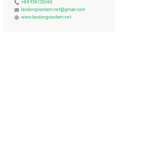
+84 936126566
laodongvieclam.net@gmail.com
www.laodongvieclam.net