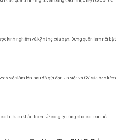
 bắt đầu quá trình ứng tuyển bằng cách thực hiện các bước
 được kinh nghiệm và kỹ năng của bạn. Đừng quên làm nổi bật
 web việc làm lớn, sau đó gửi đơn xin việc và CV của bạn kèm
 cách tham khảo trước về công ty cũng như các câu hỏi