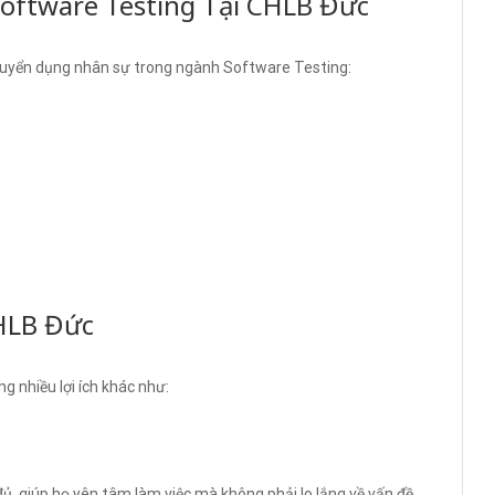
oftware Testing Tại CHLB Đức
 tuyển dụng nhân sự trong ngành Software Testing:
CHLB Đức
 nhiều lợi ích khác như:
ủ, giúp họ yên tâm làm việc mà không phải lo lắng về vấn đề