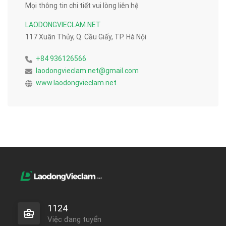
Mọi thông tin chi tiết vui lòng liên hệ
LAODONGVIECLAM.NET
117 Xuân Thủy, Q. Cầu Giấy, TP. Hà Nội
+84 936126566
laodongvieclam.net@gmail.com
www.laodongvieclam.net
1124
Việc đang tuyển