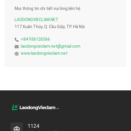
Mọi thông tin chi tiết vui lòng liên hệ
LAODONGVIECLAM.NET
117 Xuân Thủy, Q. Cầu Giấy, TP. Hà Nội
+84 936126566
laodongvieclam.net@gmail.com
www.laodongvieclam.net
1124