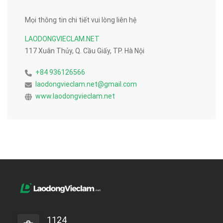
Mọi thông tin chi tiết vui lòng liên hệ
LAODONGVIECLAM.NET
117 Xuân Thủy, Q. Cầu Giấy, TP. Hà Nội
+84 936126566
laodongvieclam.net@gmail.com
www.laodongvieclam.net
1124