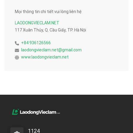
Mọi thông tin chi tiết vui lòng liên hệ
LAODONGVIECLAM.NET
117 Xuân Thủy, Q. Cầu Giấy, TP. Hà Nội
+84 936126566
laodongvieclam.net@gmail.com
www.laodongvieclam.net
1124