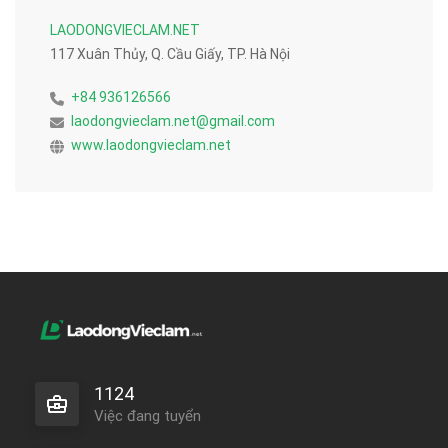
LAODONGVIECLAM.NET
117 Xuân Thủy, Q. Cầu Giấy, TP. Hà Nội
+84 936126566
laodongvieclam.net@gmail.com
www.laodongvieclam.net
1124
Việc đang tuyển