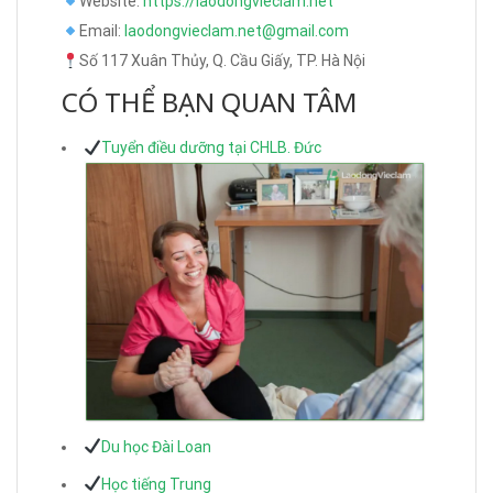
Website:
https://laodongvieclam.net
Email:
laodongvieclam.net@gmail.com
Số 117 Xuân Thủy, Q. Cầu Giấy, TP. Hà Nội
CÓ THỂ BẠN QUAN TÂM
Tuyển điều dưỡng tại CHLB. Đức
Du học Đài Loan
Học tiếng Trung