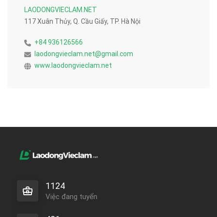
LAODONGVIECLAM.NET
117 Xuân Thủy, Q. Cầu Giấy, TP. Hà Nội
+84 936126566
laodongvieclam.net@gmail.com
www.laodongvieclam.net
1124
Việc đang tuyển