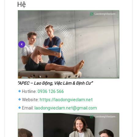
Hệ
“APEC – Lao Động, Việc Làm & Định Cư”
Hotline:
0936 126 566
Website:
https://laodongvieclam.net
Email:
laodongvieclam.net@gmail.com