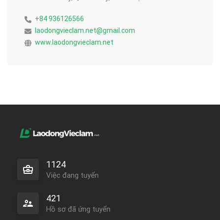
+84 936126566
laodongvieclam.net@gmail.com
www.laodongvieclam.net
1124
Việc đang tuyển
421
Hồ sơ đã ứng tuyển