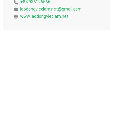
+84 936126566
laodongvieclam.net@gmail.com
www.laodongvieclam.net