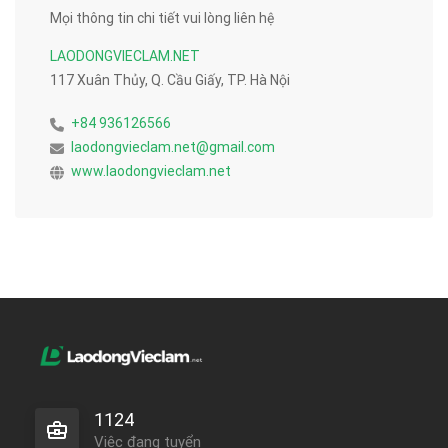
Mọi thông tin chi tiết vui lòng liên hệ
LAODONGVIECLAM.NET
117 Xuân Thủy, Q. Cầu Giấy, TP. Hà Nội
+84 936126566
laodongvieclam.net@gmail.com
www.laodongvieclam.net
1124
Việc đang tuyển