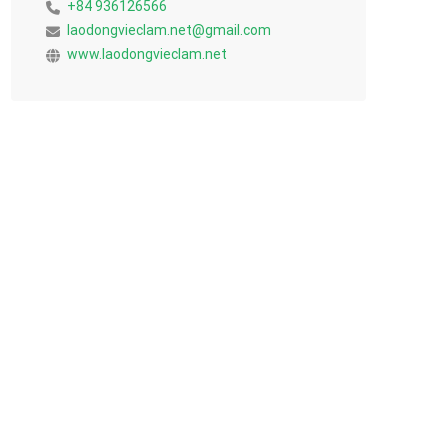
+84 936126566
laodongvieclam.net@gmail.com
www.laodongvieclam.net