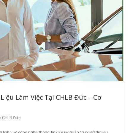
 Liệu Làm Việc Tại CHLB Đức – Cơ
ại CHLB Đức
lĩnh vực công nghệ thông tin? Kỹ sư quản trị cơ sở dữ liệu