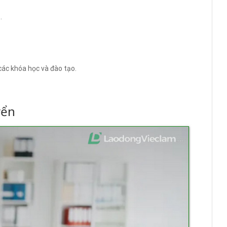
.
các khóa học và đào tạo.
yển