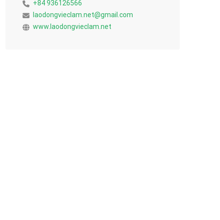
+84 936126566
laodongvieclam.net@gmail.com
www.laodongvieclam.net