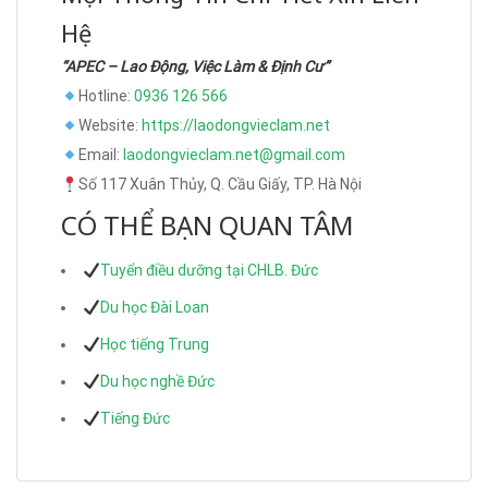
Hệ
“APEC – Lao Động, Việc Làm & Định Cư”
Hotline:
0936 126 566
Website:
https://laodongvieclam.net
Email:
laodongvieclam.net@gmail.com
Số 117 Xuân Thủy, Q. Cầu Giấy, TP. Hà Nội
CÓ THỂ BẠN QUAN TÂM
Tuyển điều dưỡng tại CHLB. Đức
Du học Đài Loan
Học tiếng Trung
Du học nghề Đức
Tiếng Đức