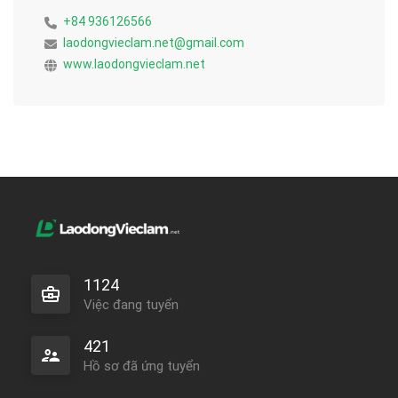
+84 936126566
laodongvieclam.net@gmail.com
www.laodongvieclam.net
1124
Việc đang tuyển
421
Hồ sơ đã ứng tuyển