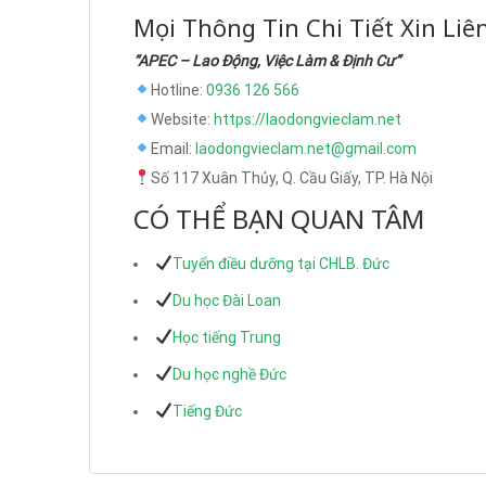
Mọi Thông Tin Chi Tiết Xin Liê
“APEC – Lao Động, Việc Làm & Định Cư”
Hotline:
0936 126 566
Website:
https://laodongvieclam.net
Email:
laodongvieclam.net@gmail.com
Số 117 Xuân Thủy, Q. Cầu Giấy, TP. Hà Nội
CÓ THỂ BẠN QUAN TÂM
Tuyển điều dưỡng tại CHLB. Đức
Du học Đài Loan
Học tiếng Trung
Du học nghề Đức
Tiếng Đức