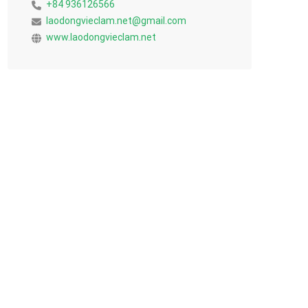
+84 936126566
laodongvieclam.net@gmail.com
www.laodongvieclam.net