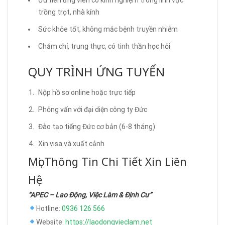
Ưu tiên ứng viên có kinh nghiệm trong lĩnh vực
trồng trọt, nhà kính
Sức khỏe tốt, không mắc bệnh truyền nhiễm
Chăm chỉ, trung thực, có tinh thần học hỏi
QUY TRÌNH ỨNG TUYỂN
Nộp hồ sơ online hoặc trực tiếp
Phỏng vấn với đại diện công ty Đức
Đào tạo tiếng Đức cơ bản (6-8 tháng)
Xin visa và xuất cảnh
Mọi Thông Tin Chi Tiết Xin Liên
Hệ
“APEC – Lao Động, Việc Làm & Định Cư”
Hotline:
0936 126 566
Website:
https://laodongvieclam.net