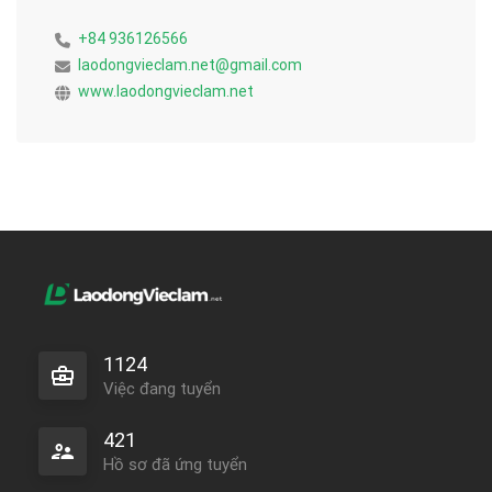
+84 936126566
laodongvieclam.net@gmail.com
www.laodongvieclam.net
1124
Việc đang tuyển
421
Hồ sơ đã ứng tuyển