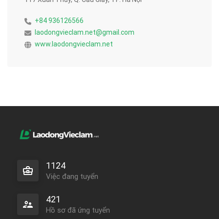
+84 936126566
laodongvieclam.net@gmail.com
www.laodongvieclam.net
1124
Việc đang tuyển
421
Hồ sơ đã ứng tuyển