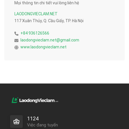
Mọi thông tin chi tiết vui lòng liên hệ
LAODONGVIECLAM.NET
117 Xuân Thủy, Q. Cầu Giấy, TP. Hà Nội
+84 936126566
laodongvieclam.net@gmail.com
www.laodongvieclam.net
1124
Việc đang tuyển