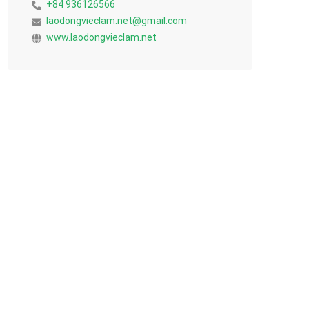
+84 936126566
laodongvieclam.net@gmail.com
www.laodongvieclam.net