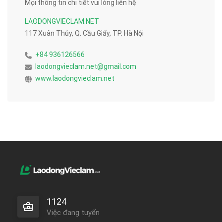
Mọi thông tin chi tiết vui lòng liên hệ
LAODONGVIECLAM.NET
117 Xuân Thủy, Q. Cầu Giấy, TP. Hà Nội
+84 936126566
laodongvieclam.net@gmail.com
www.laodongvieclam.net
1124
Việc đang tuyển