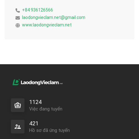
+84 936126566
laodongvieclam.net@gmail.com
www.laodongvieclam.net
1124
Việc đang tuyển
421
Hồ sơ đã ứng tuyển