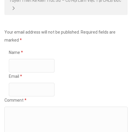
Tuyển Thiết Kế Kiến Trúc Sư – Cơ Hội Làm Việc Tại CHLB Đức
Your email address will not be published.
Required fields are
marked
*
Name
*
Email
*
Comment
*