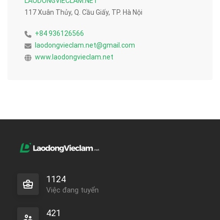
LAODONGVIECLAM.NET
117 Xuân Thủy, Q. Cầu Giấy, TP. Hà Nội
+84 936126566
laodongvieclam.net@gmail.com
www.laodongvieclam.net
1124
Việc đang tuyển
421