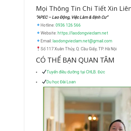
Mọi Thông Tin Chi Tiết Xin Liê
“APEC – Lao Động, Việc Làm & Định Cư”
Hotline:
0936 126 566
Website:
https://laodongvieclam.net
Email:
laodongvieclam.net@gmail.com
Số 117 Xuân Thủy, Q. Cầu Giấy, TP. Hà Nội
CÓ THỂ BẠN QUAN TÂM
Tuyển điều dưỡng tại CHLB. Đức
Du học Đài Loan