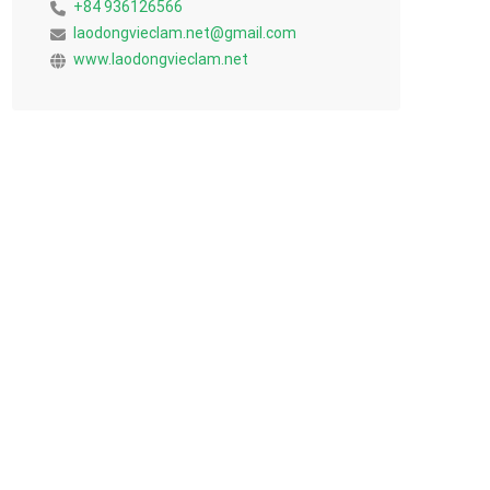
+84 936126566
laodongvieclam.net@gmail.com
www.laodongvieclam.net