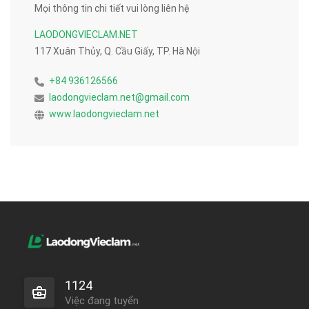
Mọi thông tin chi tiết vui lòng liên hệ
LAODONGVIECLAM.NET
117 Xuân Thủy, Q. Cầu Giấy, TP. Hà Nội
+84 936126566
laodongvieclam.net@gmail.com
www.laodongvieclam.net
1124
Việc đang tuyển