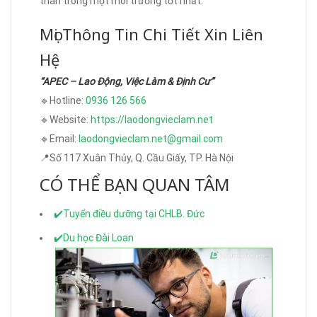
thân trong một môi trường tốt nhất.
Mọi Thông Tin Chi Tiết Xin Liên
Hệ
“APEC – Lao Động, Việc Làm & Định Cư”
🔹Hotline:
0936 126 566
🔹Website:
https://laodongvieclam.net
🔹Email:
laodongvieclam.net@gmail.com
📍Số 117 Xuân Thủy, Q. Cầu Giấy, TP. Hà Nội
CÓ THỂ BẠN QUAN TÂM
✔️Tuyển điều dưỡng tại CHLB. Đức
✔️Du học Đài Loan