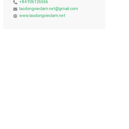
+84 936126566
laodongvieclam.net@gmail.com
www.laodongvieclam.net