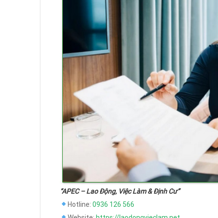
“APEC – Lao Động, Việc Làm & Định Cư”
Hotline:
0936 126 566
Website:
https://laodongvieclam.net