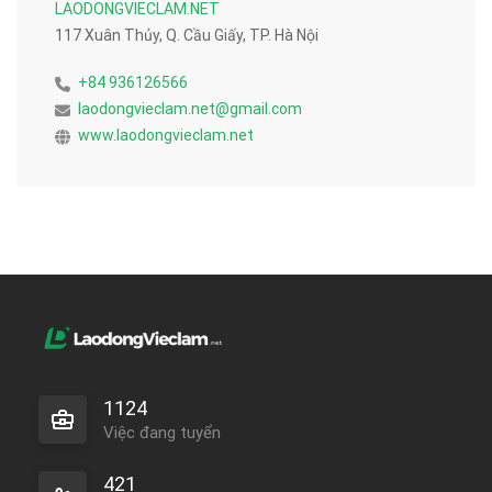
LAODONGVIECLAM.NET
117 Xuân Thủy, Q. Cầu Giấy, TP. Hà Nội
+84 936126566
laodongvieclam.net@gmail.com
www.laodongvieclam.net
1124
Việc đang tuyển
421