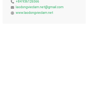
+84 936126566
laodongvieclam.net@gmail.com
www.laodongvieclam.net