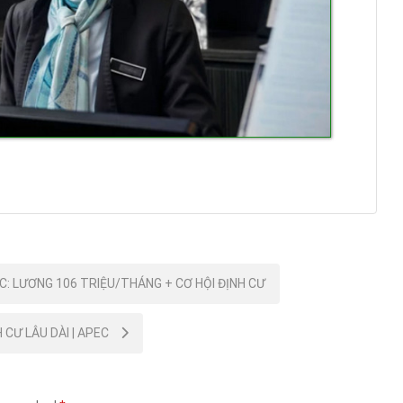
C: LƯƠNG 106 TRIỆU/THÁNG + CƠ HỘI ĐỊNH CƯ
 CƯ LÂU DÀI | APEC