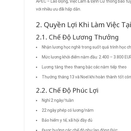
APEC – Lao Động, Việc Làm & Định Cư thông báo tuy
với nhiều ưu đãi hấp dẫn.
2. Quyền Lợi Khi Làm Việc Tạ
2.1. Chế Độ Lương Thưởng
Nhận lương học nghề trong suốt quá trình học c
Mức lương khởi điểm năm đầu: 2.400 – 3.800 EUR
Lương tăng theo thang bậc các năm tiếp theo
Thưởng tháng 13 và Noel khi hoàn thành tốt côn
2.2. Chế Độ Phúc Lợi
Nghỉ 2 ngày/tuần
22 ngày phép có lương/năm
Bảo hiểm y tế, xã hội đầy đủ
Được hưởng các chế độ như lao động Đức