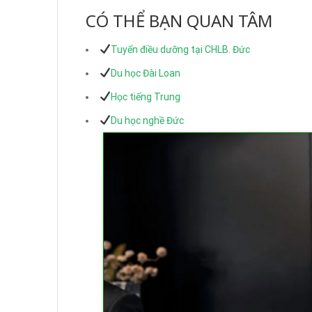
CÓ THỂ BẠN QUAN TÂM
Tuyển điều dưỡng tại CHLB. Đức
Du học Đài Loan
Học tiếng Trung
Du học nghề Đức