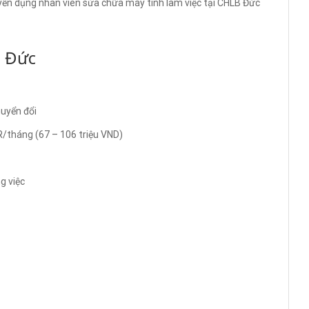
ển dụng nhân viên sửa chữa máy tính làm việc tại CHLB Đức
i Đức
huyển đổi
/tháng (67 – 106 triệu VND)
g việc