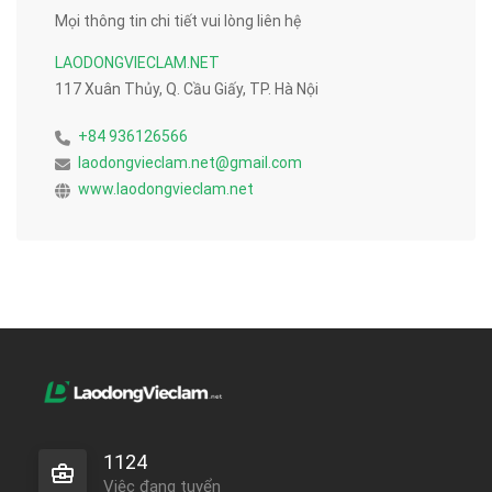
Mọi thông tin chi tiết vui lòng liên hệ
LAODONGVIECLAM.NET
117 Xuân Thủy, Q. Cầu Giấy, TP. Hà Nội
+84 936126566
laodongvieclam.net@gmail.com
www.laodongvieclam.net
1124
Việc đang tuyển