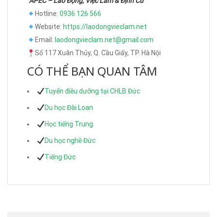
“APEC – Lao Động, Việc Làm & Định Cư”
Hotline:
0936 126 566
Website:
https://laodongvieclam.net
Email:
laodongvieclam.net@gmail.com
Số 117 Xuân Thủy, Q. Cầu Giấy, TP. Hà Nội
CÓ THỂ BẠN QUAN TÂM
Tuyển điều dưỡng tại CHLB Đức
Du học Đài Loan
Học tiếng Trung
Du học nghề Đức
Tiếng Đức