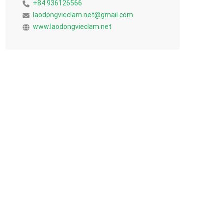
+84 936126566
laodongvieclam.net@gmail.com
www.laodongvieclam.net