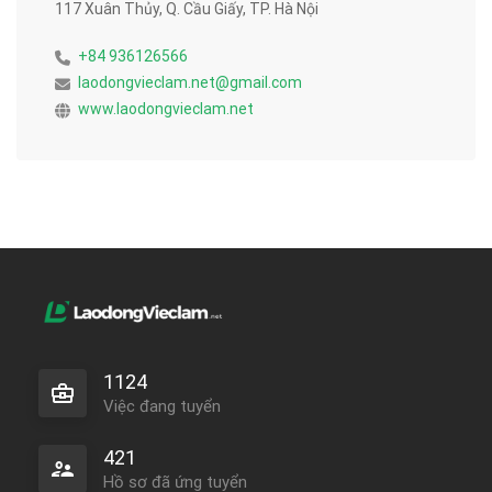
117 Xuân Thủy, Q. Cầu Giấy, TP. Hà Nội
+84 936126566
laodongvieclam.net@gmail.com
www.laodongvieclam.net
1124
Việc đang tuyển
421
Hồ sơ đã ứng tuyển