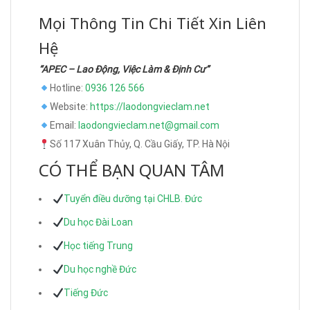
Mọi Thông Tin Chi Tiết Xin Liên
Hệ
“APEC – Lao Động, Việc Làm & Định Cư”
Hotline:
0936 126 566
Website:
https://laodongvieclam.net
Email:
laodongvieclam.net@gmail.com
Số 117 Xuân Thủy, Q. Cầu Giấy, TP. Hà Nội
CÓ THỂ BẠN QUAN TÂM
Tuyển điều dưỡng tại CHLB. Đức
Du học Đài Loan
Học tiếng Trung
Du học nghề Đức
Tiếng Đức