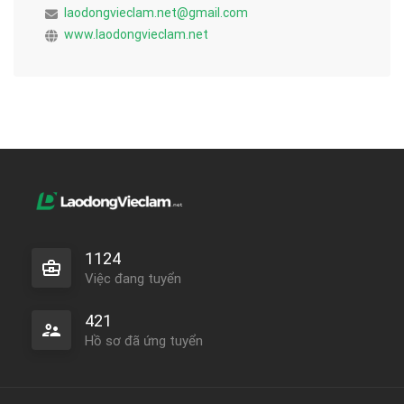
laodongvieclam.net@gmail.com
www.laodongvieclam.net
1124
Việc đang tuyển
421
Hồ sơ đã ứng tuyển