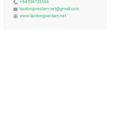
+84 936126566
laodongvieclam.net@gmail.com
www.laodongvieclam.net