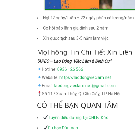
Nghỉ 2 ngày/tuần + 22 ngày phép có lương/năm
Cơ hội bảo lãnh gia đình sau 2 năm
Xin quốc tịch sau 3-5 năm làm việc
Mọi Thông Tin Chi Tiết Xin Liên
“APEC – Lao Động, Việc Làm & Định Cư”
Hotline:
0936 126 566
Website:
https://laodongvieclam.net
Email:
laodongvieclam.net@gmail.com
Số 117 Xuân Thủy, Q. Cầu Giấy, TP. Hà Nội
CÓ THỂ BẠN QUAN TÂM
Tuyển điều dưỡng tại CHLB. Đức
Du học Đài Loan