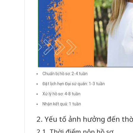
Chuẩn bị hồ sơ: 2-4 tuần
Đặt lịch hẹn Đại sứ quán: 1-3 tuần
Xử lý hồ sơ: 4-8 tuần
Nhận kết quả: 1 tuần
2. Yếu tố ảnh hưởng đến thời
2.1. Thời điểm nộp hồ sơ