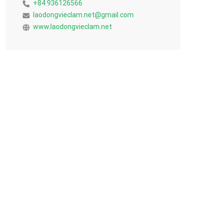
+84 936126566
laodongvieclam.net@gmail.com
www.laodongvieclam.net