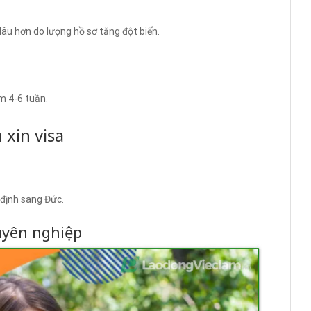
lâu hơn do lượng hồ sơ tăng đột biến.
êm 4-6 tuần.
 xin visa
 định sang Đức.
uyên nghiệp