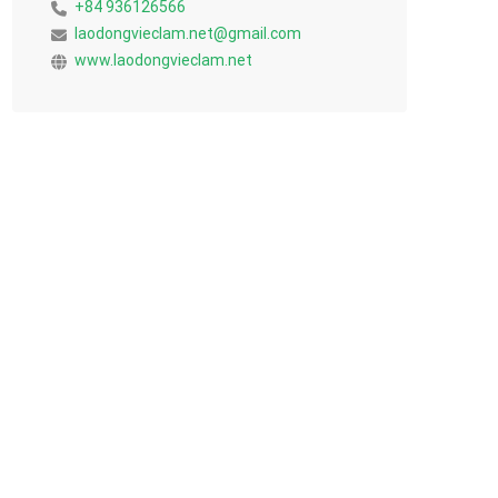
+84 936126566
laodongvieclam.net@gmail.com
www.laodongvieclam.net