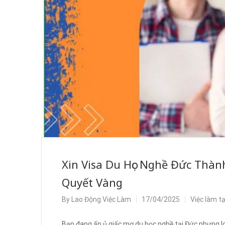
Xin Visa Du Học Nghề Đức Thàn
Quyết Vàng
By
Lao Động Việc Làm
17/04/2025
Việc làm t
Bạn đang ấp ủ giấc mơ du học nghề tại Đức nhưng lo lắ