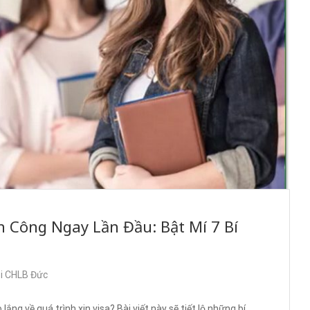
h Công Ngay Lần Đầu: Bật Mí 7 Bí
ại CHLB Đức
ng về quá trình xin visa? Bài viết này sẽ tiết lộ những bí