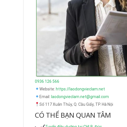
0936 126 566
Website:
https://laodongvieclam.net
Email:
laodongvieclam.net@gmail.com
Số 117 Xuân Thủy, Q. Cầu Giấy, TP. Hà Nội
CÓ THỂ BẠN QUAN TÂM
Tuyển điều dưỡng tại CHLB. Đức