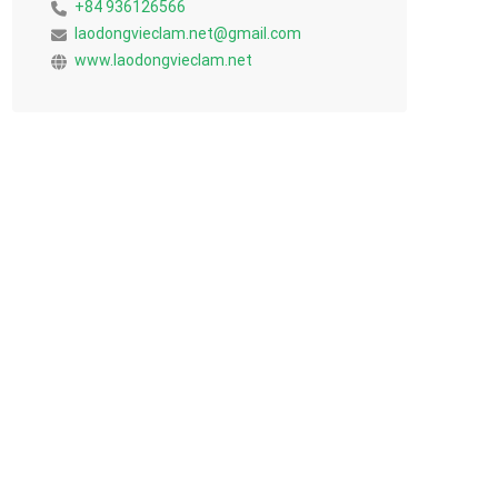
+84 936126566
laodongvieclam.net@gmail.com
www.laodongvieclam.net