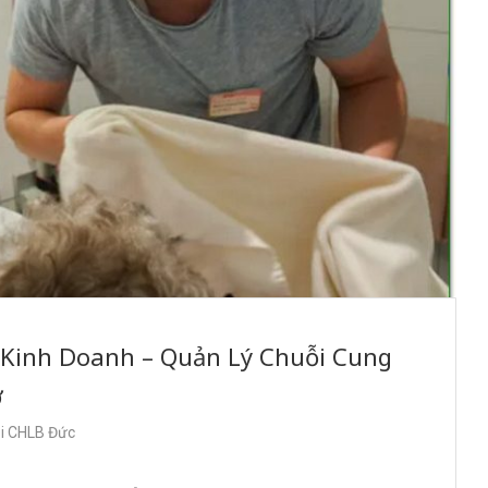
ị Kinh Doanh – Quản Lý Chuỗi Cung
ở
ại CHLB Đức