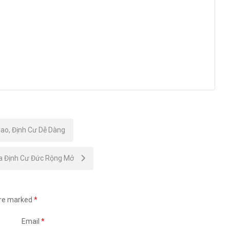
ao, Định Cư Dễ Dàng
ửa Định Cư Đức Rộng Mở
are marked
*
Email
*