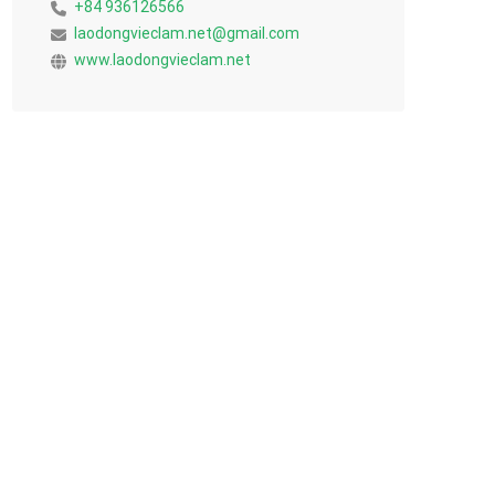
+84 936126566
laodongvieclam.net@gmail.com
www.laodongvieclam.net