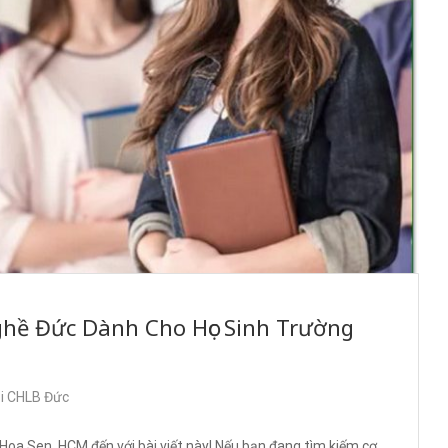
ghề Đức Dành Cho Học Sinh Trường
ại CHLB Đức
a Sen, HCM đến với bài viết này! Nếu bạn đang tìm kiếm cơ