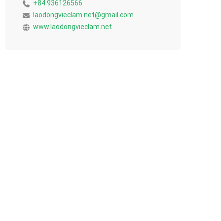
+84 936126566
laodongvieclam.net@gmail.com
www.laodongvieclam.net