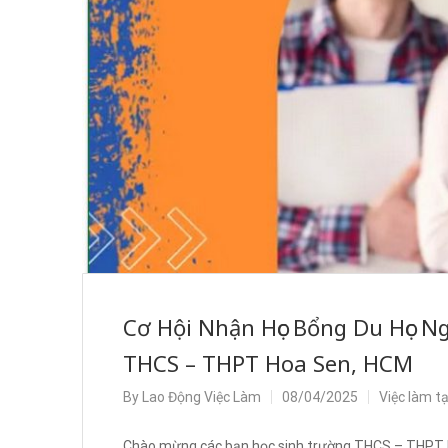
Cơ Hội Nhận Học Bổng Du Học N
THCS – THPT Hoa Sen, HCM
By
Lao Động Việc Làm
08/04/2025
Việc làm t
Chào mừng các bạn học sinh trường THCS – THPT Ho